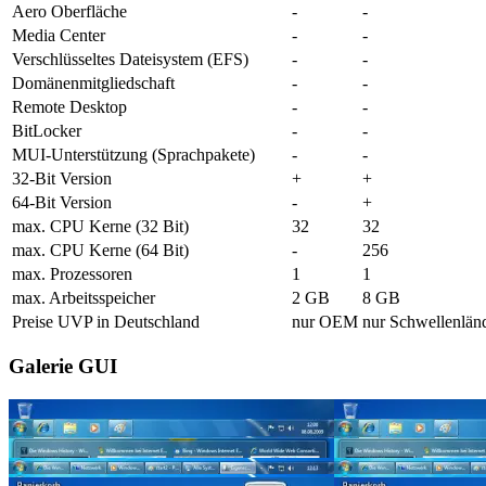
Aero Oberfläche
-
-
Media Center
-
-
Verschlüsseltes Dateisystem (EFS)
-
-
Domänenmitgliedschaft
-
-
Remote Desktop
-
-
BitLocker
-
-
MUI-Unterstützung (Sprachpakete)
-
-
32-Bit Version
+
+
64-Bit Version
-
+
max. CPU Kerne (32 Bit)
32
32
max. CPU Kerne (64 Bit)
-
256
max. Prozessoren
1
1
max. Arbeitsspeicher
2 GB
8 GB
Preise UVP in Deutschland
nur OEM
nur Schwellenlän
Galerie GUI