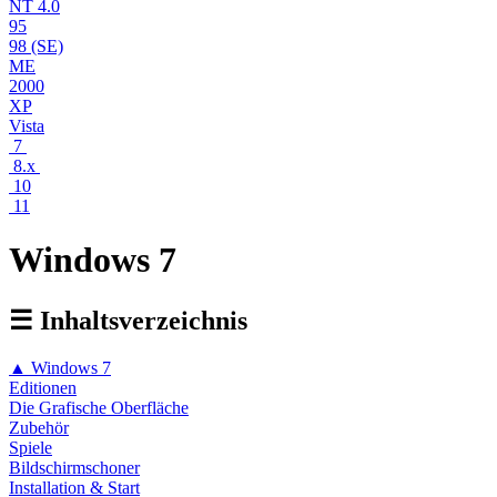
NT 4.0
95
98 (SE)
ME
2000
XP
Vista
7
8.x
10
11
Windows 7
☰ Inhaltsverzeichnis
▲ Windows 7
Editionen
Die Grafische Oberfläche
Zubehör
Spiele
Bildschirmschoner
Installation & Start