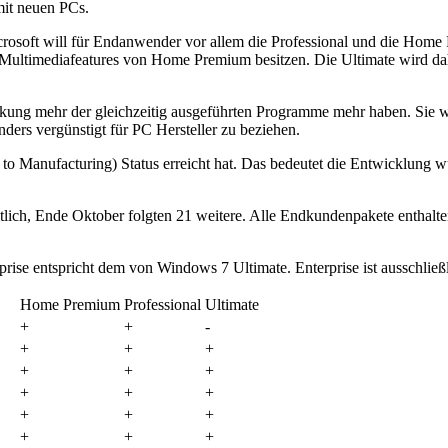
mit neuen PCs.
Microsoft will für Endanwender vor allem die Professional und die Hom
le Multimediafeatures von Home Premium besitzen. Die Ultimate wird 
kung mehr der gleichzeitig ausgeführten Programme mehr haben. Sie w
ers vergünstigt für PC Hersteller zu beziehen.
 Manufacturing) Status erreicht hat. Das bedeutet die Entwicklung w
ch, Ende Oktober folgten 21 weitere. Alle Endkundenpakete enthalten 
e entspricht dem von Windows 7 Ultimate. Enterprise ist ausschließlic
Home Premium
Professional
Ultimate
+
+
-
+
+
+
+
+
+
+
+
+
+
+
+
+
+
+