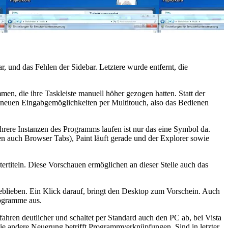
 und das Fehlen der Sidebar. Letztere wurde entfernt, die
n, die ihre Taskleiste manuell höher gezogen hatten. Statt der
 neuen Eingabgemöglichkeiten per Multitouch, also das Bedienen
rere Instanzen des Programms laufen ist nur das eine Symbol da.
len auch Browser Tabs), Paint läuft gerade und der Explorer sowie
ertiteln. Diese Vorschauen ermöglichen an dieser Stelle auch das
ergeblieben. Ein Klick darauf, bringt den Desktop zum Vorschein. Auch
rogramme aus.
fahren deutlicher und schaltet per Standard auch den PC ab, bei Vista
 Die andere Neuerung betrifft Programmverknüpfungen. Sind in letzter