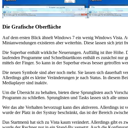
Die Grafische Oberfläche
Auf dem ersten Blick ähnelt Windows 7 ein wenig Windows Vista. Auf 
Minianwendungen existieren aber weiterhin. Diese lassen sich jetzt fr
Die Superbar enthält wirkliche Neuerungen. Auffällig ist ihre Höhe.
laufenden Programme und Schnellstartikons enthält es zunächst nur 
mittels der Finger. So kann in der Superbar etwas besser getroffen we
Die neuen Symbole sind aber noch mehr. Sie lassen sich dauerhaft v
Allerdings gibt es kleine Veränderungen je nach Status. In diesem Be
Mediaplayer sind inaktiv.
Um die Übersicht zu behalten, bieten diese Sprunglisten auch Vorscha
Programm zu schließen. Sprunglisten und Tasks lassen sich alle umsor
Wer das alte Verhalten bevorzugt kann dies aktiveren. Allerdings ist 
wurde der Platz in der Systray beschränkt, das ist der Bereich zwisch
Das Startmenü hat sich zu Vista kaum verändert. Allerdings gibt es zw
wurde der Rechner nur in ein Stand-By versetzt. Auch die Konfigurati