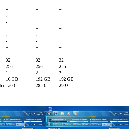
+
+
+
+
+
+
-
+
+
-
+
+
-
+
+
-
-
+
-
-
+
+
+
+
+
+
+
32
32
32
256
256
256
1
2
2
16 GB
192 GB
192 GB
der
120 €
285 €
299 €