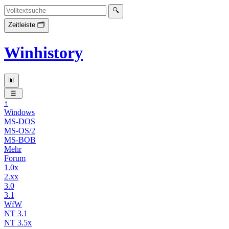
Winhistory
↑
Windows
MS-DOS
MS-OS/2
MS-BOB
Mehr
Forum
1.0x
2.xx
3.0
3.1
WfW
NT 3.1
NT 3.5x