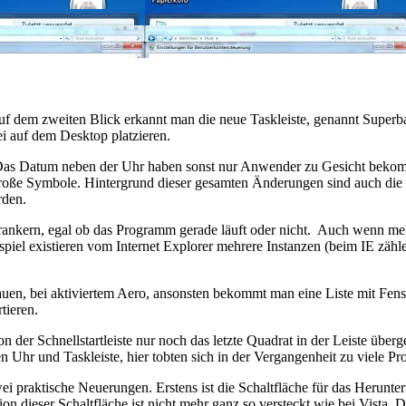
dem zweiten Blick erkannt man die neue Taskleiste, genannt Superbar,
ei auf dem Desktop platzieren.
 Das Datum neben der Uhr haben sonst nur Anwender zu Gesicht bekomme
große Symbole. Hintergrund dieser gesamten Änderungen sind auch die
rden.
erankern, egal ob das Programm gerade läuft oder nicht. Auch wenn meh
ispiel existieren vom Internet Explorer mehrere Instanzen (beim IE zäh
uen, bei aktiviertem Aero, ansonsten bekommt man eine Liste mit Fenst
tieren.
von der Schnellstartleiste nur noch das letzte Quadrat in der Leiste üb
en Uhr und Taskleiste, hier tobten sich in der Vergangenheit zu viele P
ei praktische Neuerungen. Erstens ist die Schaltfläche für das Herunter
on dieser Schaltfläche ist nicht mehr ganz so versteckt wie bei Vista.