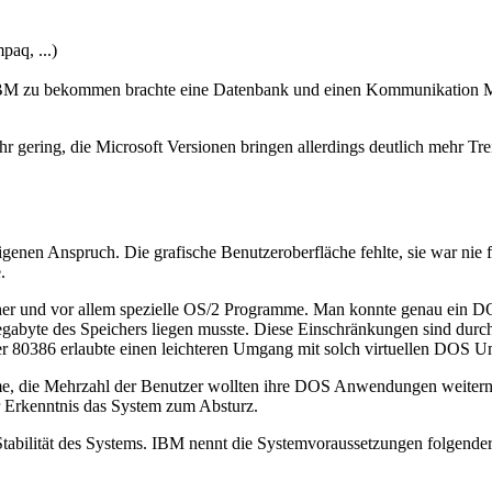
aq, ...)
i IBM zu bekommen brachte eine Datenbank und einen Kommunikation 
 gering, die Microsoft Versionen bringen allerdings deutlich mehr Tr
igenen Anspruch. Die grafische Benutzeroberfläche fehlte, sie war nie 
.
peicher und vor allem spezielle OS/2 Programme. Man konnte genau ein 
abyte des Speichers liegen musste. Diese Einschränkungen sind durch
, der 80386 erlaubte einen leichteren Umgang mit solch virtuellen DOS
, die Mehrzahl der Benutzer wollten ihre DOS Anwendungen weiternut
r Erkenntnis das System zum Absturz.
Stabilität des Systems. IBM nennt die Systemvoraussetzungen folgend