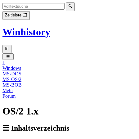
Winhistory
↑
Windows
MS-DOS
MS-OS/2
MS-BOB
Mehr
Forum
OS/2 1.x
☰ Inhaltsverzeichnis