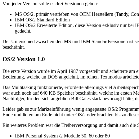
Von jeder Version sollte es drei Versionen geben:
MS OS/2, primär vertrieben von OEM Herstellern (Tandy, Comp
IBM OS/2 Standard Edition
IBM OS/2 Erweiterte Edition, diese Version exklusiv nur be
gedacht.
Der Unterschied zwischen den MS und IBM Standardversionen ist sehr
beschränkt.
OS/2 Version 1.0
Die erste Version wurde im April 1987 vorgestellt und scheiterte am e
Bedienung, welche an DOS angelehnt, im reinen Textmodus arbeitete
Das Multitasking funktionierte, erforderte allerdings viel Arbeitss
war auch noch auf 640 KB Speicher beschränkt, welche im ersten Meg
Nachfolger, für den sich angeblich Bill Gates stark bevorzugt hätte
Leider gab es zur Markteinführung wenig angepasste OS/2 Programme
Ende und liefen am Ende nicht unter OS/2 oder brachten bis zu diese
Ein weiteres Problem war die Treiberversorgung und damit auch die 
IBM Personal System /2 Modelle 50, 60 oder 80