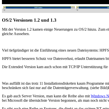
OS/2 Versionen 1.2 und 1.3
Mit der Version 1.2 kamen einige Neuerungen zu OS/2 hinzu. Zum ei
gleiche Aussehen.
Viel tiefgründiger ist die Einführung eines neuen Dateisystems: HPF
HPFS bietet besseren Schutz vor Datenverlust, erlaubt Dateinamen bis
Die Extended Version kam auch schon mit TCP/IP Unterstützung für 
Was auffällt ist das trotz 11 Installationsdisketten kaum Programme m
beschränken sich fast nur auf die Datenträgerverwaltung. (siehe Bild)
Es gab auch Server Version, man kann die Reihe also mit
Windows 
bei Microsoft die übernächste Version begonnen, als man noch nich
Es gibt auch eine Reihe an Features, die direkt an das spätere NT e