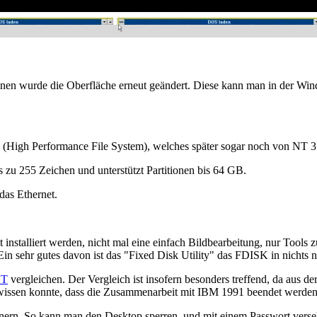
nen wurde die Oberfläche erneut geändert. Diese kann man in der Win
S (High Performance File System), welches später sogar noch von NT 3.
 zu 255 Zeichen und unterstützt Partitionen bis 64 GB.
das Ethernet.
it installiert werden, nicht mal eine einfach Bildbearbeitung, nur Too
Ein sehr gutes davon ist das "Fixed Disk Utility" das FDISK in nichts 
NT
vergleichen. Der Vergleich ist insofern besonders treffend, da aus 
t wissen konnte, dass die Zusammenarbeit mit IBM 1991 beendet werde
rinnern. So kann man den Desktop sperren, und mit einem Passwort vers