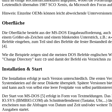
dazu an einige Rechnerarchitekturen angepasst, wobei die Portierung
Letztendlich übernahm 1987 SCO Xenix, da Microsoft den Focus auf
Hinweis: Einzelne OEMs können leicht abweichende Unterversionen
Oberfläche
Die Oberfläche besteht aus der MS-DOS Eingabeaufforderung, auch Pr
einem Größer-als-Zeichen und einem blinkenden Unterstrich, z.B.:
A
Befehle eingeben, zum Teil sind dies Befehle die fester Bestandteil de
[4].
Wie die Beispiele zeigen sind die meisten DOS Befehle englischen W
"Change Directory" kurz
und damit der Befehl ein Verzeichnis zu
CD
Installation & Start
Die Installation erfolgt je nach Version unterschiedlich. Die ersten 
Systemdateien auf die neue Diskette überspielt. Spätere Versionen bie
und kann auch von selbst eine leere Festplatte von selbst partitioniere
Der Start von MS-DOS [5] erfolgt in Form von Textmeldungen. Da
IO.SYS (IBMBIO.COM) als Schnittstellendienst (Tastatur, Uhr,...) l
erscheinen nun die Abfragen von Datum und Zeit und/oder weitere Tr
Ausgaben startet.