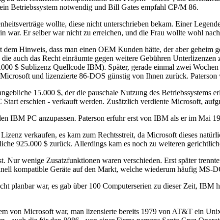
er ein Betriebssystem notwendig und Bill Gates empfahl CP/M 86.
nheitsverträge wollte, diese nicht unterschrieben bekam. Einer Legende
rin war. Er selber war nicht zu erreichen, und die Frau wollte wohl na
mit dem Hinweis, dass man einen OEM Kunden hätte, der aber geheim g
 die auch das Recht einräumte gegen weitere Gebühren Unterlizenzen zu
.000 $ Sublizenz Quellcode IBM). Später, gerade einmal zwei Wochen 
n Microsoft und lizenzierte 86-DOS günstig von Ihnen zurück. Paters
angebliche 15.000 $, der die pauschale Nutzung des Betriebssystems e
 Start erschien - verkauft werden. Zusätzlich verdiente Microsoft, au
en IBM PC anzupassen. Paterson erfuhr erst von IBM als er im Mai 19
 Lizenz verkaufen, es kam zum Rechtsstreit, da Microsoft dieses natürl
ebliche 925.000 $ zurück. Allerdings kam es noch zu weiteren gerichtli
t. Nur wenige Zusatzfunktionen waren verschieden. Erst später trennt
hnell kompatible Geräte auf den Markt, welche wiederum häufig MS-DO
ht planbar war, es gab über 100 Computerserien zu dieser Zeit, IBM h
stem von Microsoft war, man lizensierte bereits 1979 von AT&T ein Uni