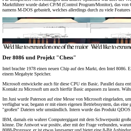
Marktführer wurde dabei CP/M (Control Program/Monitor), das von G
namens M-DOS gebastelt, welches allerdings durch zu viele Features 
Der 8086 und Projekt "Chess"
Intel brachte 1978 einen neuen Chip auf den Markt, den Intel 8086. E
einem Megabyte Speicher.
Microsoft entwickelte auch für diese CPU ein Basic. Parallel dazu e
Kontakt zu Microsoft um auch hierfür Basic anpassen zu lassen. Wäh
Im Juni wurde Paterson auf eine Messe von Microsoft eingeladen, u
verfügbar war, begann er mit einen eigenen Betriebssystem, das ein
"großen" Dateien sehr umständlich. Intern wurde das Produkt QDOS 
IBM, damals ein wahrer Computergigant mit dem Schwerpunkt großer 
könne. Die Antwort war positiv, aber mit der Frage verbunden, warum
8088-Prozessor, er ist etwas langsamer und bietet eine 8-Bit Anbindu