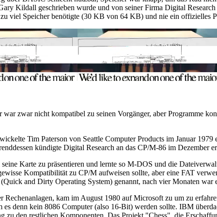
ary Kildall geschrieben wurde und von seiner Firma Digital Research
zu viel Speicher benötigte (30 KB von 64 KB) und nie ein offizielles 
r war zwar nicht kompatibel zu seinen Vorgänger, aber Programme konnt
ntwickelte Tim Paterson von Seattle Computer Products im Januar 1979 
renddessen kündigte Digital Research an das CP/M-86 im Dezember erh
m seine Karte zu präsentieren und lernte so M-DOS und die Dateiverw
e gewisse Kompatibilität zu CP/M aufweisen sollte, aber eine FAT ver
(Quick and Dirty Operating System) genannt, nach vier Monaten war 
Rechenanlagen, kam im August 1980 auf Microsoft zu um zu erfahren o
 es denn kein 8086 Computer (also 16-Bit) werden sollte. IBM überdacht
ng zu den restlichen Komponenten. Das Projekt "Chess", die Erschaffung