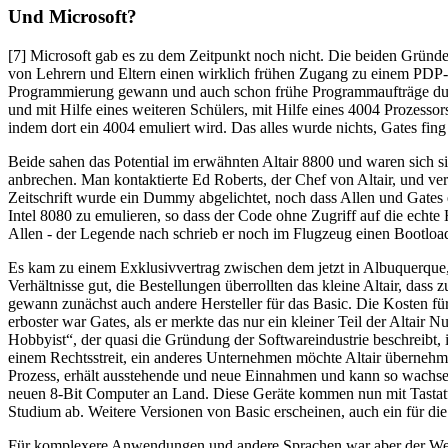
Und Microsoft?
[7] Microsoft gab es zu dem Zeitpunkt noch nicht. Die beiden Gründer
von Lehrern und Eltern einen wirklich frühen Zugang zu einem PDP-
Programmierung gewann und auch schon frühe Programmaufträge durch
und mit Hilfe eines weiteren Schülers, mit Hilfe eines 4004 Prozess
indem dort ein 4004 emuliert wird. Das alles wurde nichts, Gates fin
Beide sahen das Potential im erwähnten Altair 8800 und waren sich s
anbrechen. Man kontaktierte Ed Roberts, der Chef von Altair, und vers
Zeitschrift wurde ein Dummy abgelichtet, noch dass Allen und Gates 
Intel 8080 zu emulieren, so dass der Code ohne Zugriff auf die echte
Allen - der Legende nach schrieb er noch im Flugzeug einen Bootloade
Es kam zu einem Exklusivvertrag zwischen dem jetzt in Albuquerque, d
Verhältnisse gut, die Bestellungen überrollten das kleine Altair, das
gewann zunächst auch andere Hersteller für das Basic. Die Kosten fü
erboster war Gates, als er merkte das nur ein kleiner Teil der Altair 
Hobbyist“, der quasi die Gründung der Softwareindustrie beschreibt, 
einem Rechtsstreit, ein anderes Unternehmen möchte Altair übernehme
Prozess, erhält ausstehende und neue Einnahmen und kann so wachsen
neuen 8-Bit Computer an Land. Diese Geräte kommen nun mit Tastatur u
Studium ab. Weitere Versionen von Basic erscheinen, auch ein für d
Für komplexere Anwendungen und andere Sprachen war aber der Weg ü