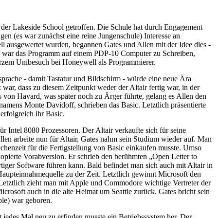
or der Lakeside School getroffen. Die Schule hat durch Engagement
n (es war zunächst eine reine Jungenschule) Interesse an
 ausgewertet wurden, begannen Gates und Allen mit der Idee dies -
 Idee war das Programm auf einem PDP-10 Computer zu Schreiben,
 kurzem Unibesuch bei Honeywell als Programmierer.
sprache - damit Tastatur und Bildschirm - würde eine neue Ära
war, dass zu diesem Zeitpunkt weder der Altair fertig war, in der
 von Havard, was später noch zu Ärger führte, gelang es Allen den
namens Monte Davidoff, schrieben das Basic. Letztlich präsentierte
rfolgreich ihr Basic.
 Intel 8080 Prozessoren. Der Altair verkaufte sich für seine
Allen arbeite nun für Altair, Gates nahm sein Studium wieder auf. Man
chenzeit für die Fertigstellung von Basic einkaufen musste. Umso
d kopierte Vorabversion. Er schrieb den berühmten „Open Letter to
iger Software führen kann. Bald befindet man sich auch mit Altair in
Haupteinnahmequelle zu der Zeit. Letztlich gewinnt Microsoft den
Letztlich zieht man mit Apple und Commodore wichtige Vertreter der
rosoft auch in die alte Heimat um Seattle zurück. Gates bricht sein
ble) war geboren.
edes Mal neu zu erfinden musste ein Betriebssystem her. Der