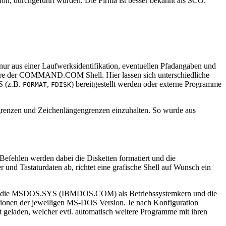
ion, durchgeführt wurden. Die Firma ist besser bekannt als SCO.
nur aus einer Laufwerksidentifikation, eventuellen Pfadangaben und
ußere der COMMAND.COM Shell. Hier lassen sich unterschiedliche
S (z.B.
,
) bereitgestellt werden oder externe Programme
FORMAT
FDISK
egrenzen und Zeichenlängengrenzen einzuhalten. So wurde aus
n Befehlen werden dabei die Disketten formatiert und die
r und Tastaturdaten ab, richtet eine grafische Shell auf Wunsch ein
dann die MSDOS.SYS (IBMDOS.COM) als Betriebssystemkern und die
ationen der jeweiligen MS-DOS Version. Je nach Konfiguration
 geladen, welcher evtl. automatisch weitere Programme mit ihren