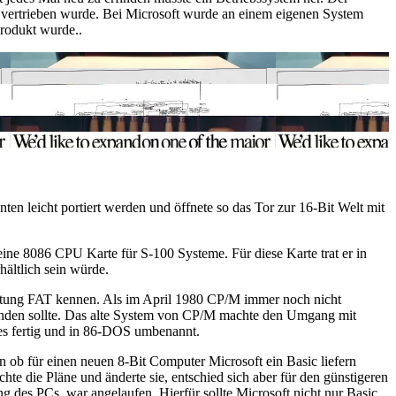
 vertrieben wurde. Bei Microsoft wurde an einem eigenen System
Produkt wurde..
en leicht portiert werden und öffnete so das Tor zur 16-Bit Welt mit
eine 8086 CPU Karte für S-100 Systeme. Für diese Karte trat er in
ältlich sein würde.
altung FAT kennen. Als im April 1980 CP/M immer noch nicht
wenden sollte. Das alte System von CP/M machte den Umgang mit
es fertig und in 86-DOS umbenannt.
b für einen neuen 8-Bit Computer Microsoft ein Basic liefern
e die Pläne und änderte sie, entschied sich aber für den günstigeren
 des PCs, war angelaufen. Hierfür sollte Microsoft nicht nur Basic,