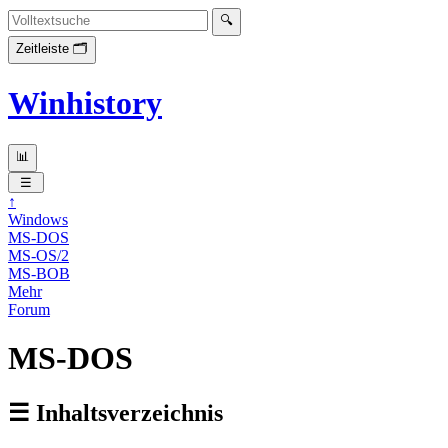
Winhistory
↑
Windows
MS-DOS
MS-OS/2
MS-BOB
Mehr
Forum
MS-DOS
☰ Inhaltsverzeichnis