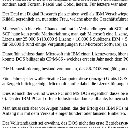
sondern auch Fortran, Pascal und Cobol liefern. Für letztere war ab
Der Deal mit Digital Research platzte aber, weil als IBM Verschwiege
Kildall persönlich an, nur seine Frau, welche aber die Geschäftsführe
Microsoft sah hier eine Chance und trat in Verhandlungen mit SCP 
SCP hatte kein große Markterfahrung man gab Microsoft eine Lizenz,
Lizenz nur 25.000 $ (10.000 $ Lizenz + 10.000 $ Sublizenz IBM + 5
für 50.000 $ (und einige Vergünstigungen für Microsoft Software) a
Daraufhin schloss dann Microsoft mit IBM einen Lizenzvertrag über 
konnte DOS billiger als CP/M-86 - welches erst ein Jahr nach dem PC
Die Herausforderung bestand von nun an, das 86-DOS endgültig an d
Fünf Jahre später wollte Seattle Computer diese (einzige) Gratis DOS
außergerichtlich geeinigt. Microsoft kaufte dabei die Lizenz für ang
Dies ist auch der Grund wieso PC und MS DOS eigentlich dasselbe is
6). Da der IBM PC auf offene Industriestandards aufbaute, kamen sc
Man muss sich aber vor Augen halten, das der Erfolg des IBM PCs nic
Anfang nur mit dem Verkauf einiger hundert oder tausend Einheiten.
Der Vollständigkeit sei erwähnt, das DOS nicht das erste Betriebssy