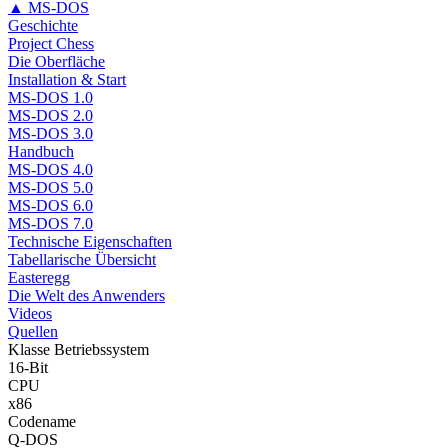
▲ MS-DOS
Geschichte
Project Chess
Die Oberfläche
Installation & Start
MS-DOS 1.0
MS-DOS 2.0
MS-DOS 3.0
Handbuch
MS-DOS 4.0
MS-DOS 5.0
MS-DOS 6.0
MS-DOS 7.0
Technische Eigenschaften
Tabellarische Übersicht
Easteregg
Die Welt des Anwenders
Videos
Quellen
Klasse Betriebssystem
16-Bit
CPU
x86
Codename
Q-DOS