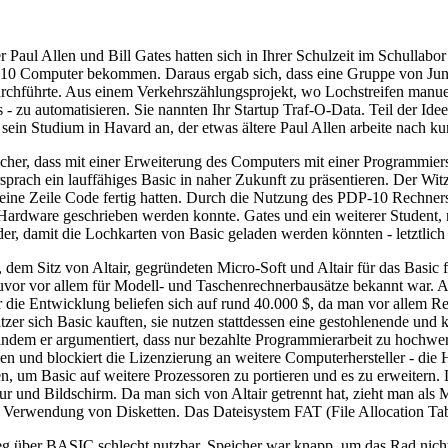
 Paul Allen und Bill Gates hatten sich in Ihrer Schulzeit im Schullab
10 Computer bekommen. Daraus ergab sich, dass eine Gruppe von Junge
führte. Aus einem Verkehrszählungsprojekt, wo Lochstreifen manuell
ors - zu automatisieren. Sie nannten Ihr Startup Traf-O-Data. Teil der
g sein Studium in Havard an, der etwas ältere Paul Allen arbeite nach
icher, dass mit einer Erweiterung des Computers mit einer Programmier
prach ein lauffähiges Basic in naher Zukunft zu präsentieren. Der Witz 
eine Zeile Code fertig hatten. Durch die Nutzung des PDP-10 Rechners
 Hardware geschrieben werden konnte. Gates und ein weiterer Student, 
r, damit die Lochkarten von Basic geladen werden könnten - letztlich e
em Sitz von Altair, gegründeten Micro-Soft und Altair für das Basic für
s zuvor vor allem für Modell- und Taschenrechnerbausätze bekannt war. 
r die Entwicklung beliefen sich auf rund 40.000 $, da man vor allem Re
Nutzer sich Basic kauften, sie nutzen stattdessen eine gestohlenende un
indem er argumentiert, dass nur bezahlte Programmierarbeit zu hochwert
n und blockiert die Lizenzierung an weitere Computerhersteller - die 
, um Basic auf weitere Prozessoren zu portieren und es zu erweitern. 
nd Bildschirm. Da man sich von Altair getrennt hat, zieht man als Mic
ie Verwendung von Disketten. Das Dateisystem FAT (File Allocation Ta
ber BASIC schlecht nutzbar, Speicher war knapp, um das Rad nicht j