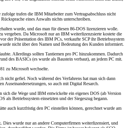
 zufolge trafen die IBM Mitarbeiter zum Vertragsabschluss nicht
ch Rücksprache eines Anwalts nichts unterschreiben.
ehalten wurde, und das man für diesen 86-DOS lizenzieren wolle.
 vergeben. Da Microsoft nur an IBM weiterlizenzsierte kostete die
vor der Präsentation des IBM PCs, verkaufte SCP ihr Betriebssystem
on wurde nicht über den Namen und Bedeutung des Kunden informiert.
rlaubte. Allerdings sollten Tantiemen pro PC hinzukommen. Dadurch
fgrund des BASICs (es wurde als Baustein verbaut), an jedem PC mit.
81 zu Microsoft wechselte.
ich nicht gefiel. Noch während des Verfahrens hat man sich dann
chen Auseinandersetzungen, so auch mit Digital Resarch.
en sich die Wege und IBM entwickelte ein eigenes DOS (ab Version
S als Betriebssystem einsetzten und der Siegeszug begann.
ätte auch kurzfristig den PC einstellen können, gerechnet wurde am
x. Dies wurde nur an andere Computerfirmen weiterlizensiert, und