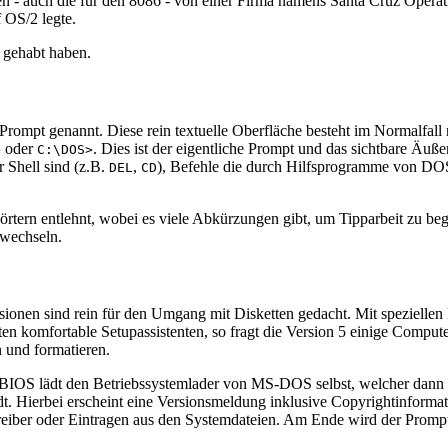
en - auch die für den 8086 - von einer Firma namens Santa Cruz Operat
 OS/2 legte.
 gehabt haben.
ompt genannt. Diese rein textuelle Oberfläche besteht im Normalfall 
oder
. Dies ist der eigentliche Prompt und das sichtbare Ä
>
C:\DOS>
r Shell sind (z.B.
,
), Befehle die durch Hilfsprogramme von DO
DEL
CD
örtern entlehnt, wobei es viele Abkürzungen gibt, um Tipparbeit zu b
 wechseln.
Versionen sind rein für den Umgang mit Disketten gedacht. Mit spezielle
ten komfortable Setupassistenten, so fragt die Version 5 einige Compute
n und formatieren.
s BIOS lädt den Betriebssystemlader von MS-DOS selbst, welcher 
ädt. Hierbei erscheint eine Versionsmeldung inklusive Copyrightinform
eiber oder Eintragen aus den Systemdateien. Am Ende wird der Prompt