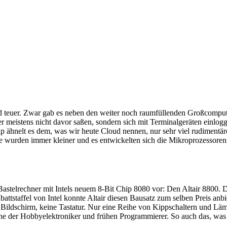
nd teuer. Zwar gab es neben den weiter noch raumfüllenden Großcompu
r meistens nicht davor saßen, sondern sich mit Terminalgeräten einlog
p ähnelt es dem, was wir heute Cloud nennen, nur sehr viel rudimentärer
 wurden immer kleiner und es entwickelten sich die Mikroprozessoren. 
 Bastelrechner mit Intels neuem 8-Bit Chip 8080 vor: Den Altair 8800. 
tstaffel von Intel konnte Altair diesen Bausatz zum selben Preis anb
 Bildschirm, keine Tastatur. Nur eine Reihe von Kippschaltern und L
ene der Hobbyelektroniker und frühen Programmierer. So auch das, wa